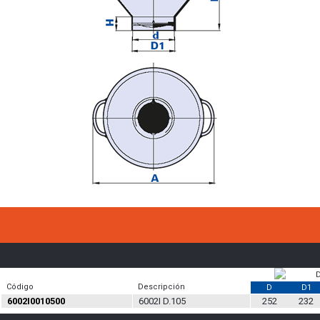
Código
Descripción
D
D1
6002I0010500
6002I D.105
252
232