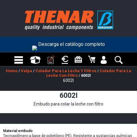
Descarga el catálogo completo
Home
/
Valpa
/
Colador Para La Leche Y Filtros
/
Colador Para La
Leche Con Filtro
/
6002I
6002I
6002I
Embudo para colar la leche con filtro
Material embudo
Tecnopolímero a base de polietileno (PE). Resistente a sustancias químicas