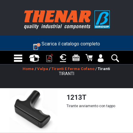
Scarica il catalogo completo
Home
/
Valpa
/
Tiranti E Ferma Cofano
/
Tiranti
TIRANTI
1213T
Tirante avviamento con tappo