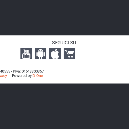
SEGUICI SU
 740555 - P.Iva: 01613300357
ivacy
| Powered by
D-One