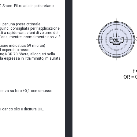
 Shore. Filtro aria in poliuretano
ali per una presa ottimale.
quindi consigliata per l'applicazione
i a rapide variazioni di volume del
d'aria, mentre, normalmente non vi è
azione indicatico 59 micron)
l coperchio rosso.
ng NBR 70 Shore, alloggiati nella
lla espressa in litri/minuto, misurata
f 
OR = O
lerenza su foro ±0,1 con smusso
i carico olio e dicitura OIL.