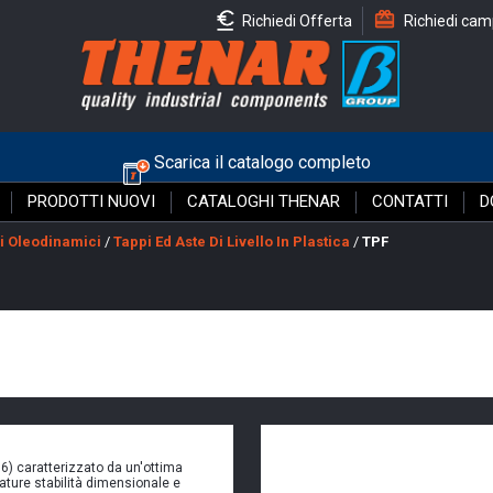
Richiedi Offerta
Richiedi cam
Scarica il catalogo completo
PRODOTTI NUOVI
CATALOGHI THENAR
CONTATTI
D
i Oleodinamici
/
Tappi Ed Aste Di Livello In Plastica
/
TPF
6) caratterizzato da un'ottima
ture stabilità dimensionale e