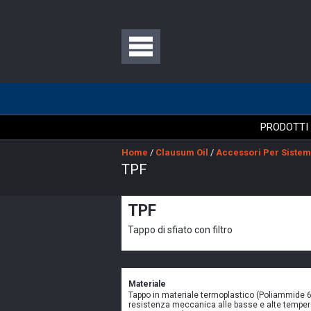
PRODOTTI
Home
/
Clausum Oil
/
Accessori Per Sistem
TPF
TPF
Tappo di sfiato con filtro
Materiale
Tappo in materiale termoplastico (Poliammide 6
resistenza meccanica alle basse e alte tempera