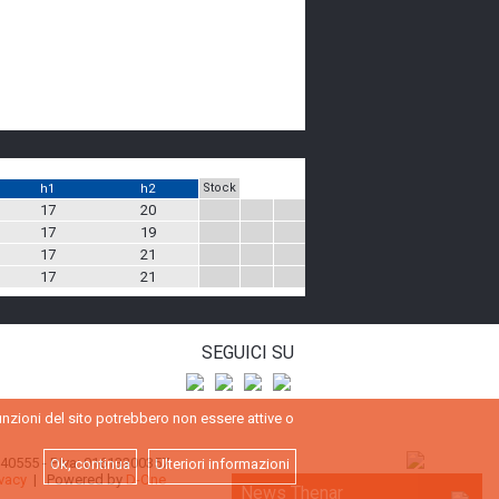
Stock
h1
h2
17
20
17
19
17
21
17
21
SEGUICI SU
funzioni del sito potrebbero non essere attive o
 740555 - P.Iva: 01613300357
Ok, continua
Ulteriori informazioni
ivacy
| Powered by
D-One
News Thenar