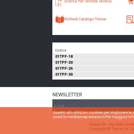
Scarica PDF Scheda Tecnica
Richiedi Catalogo Thenar
Codice
01TPF-18
01TPF-20
01TPF-26
01TPF-30
NEWSLETTER
Questo sito utilizza i cookies per migliorare le
avere le medesimeprestazioni.Per maggiori info
Thenar Srl - Via della Cost
Copyright © Thenar Srl. Tutt