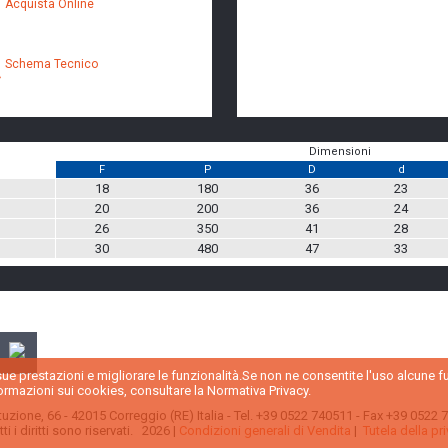
Acquista Online
Schema Tecnico
Dimensioni
F
P
D
d
18
180
36
23
20
200
36
24
26
350
41
28
30
480
47
33
 sue prestazioni e migliorare le funzionalità.Se non ne consentite l'uso alcune 
rmazioni sui cookies, consultare la Normativa Privacy.
ituzione, 66 - 42015 Correggio (RE) Italia - Tel. +39 0522 740511 - Fax +39 0522
i i diritti sono riservati. 2026 |
Condizioni generali di Vendita
|
Tutela della pr