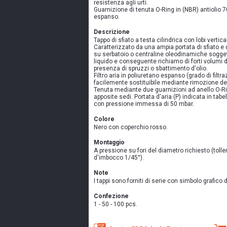
resistenza agli urti.
Guarnizione di tenuta O-Ring in (NBR) antiolio 70
espanso.
Descrizione
Tappo di sfiato a testa cilindrica con lobi vertic
Caratterizzato da una ampia portata di sfiato e 
su serbatoio o centraline oleodinamiche soggett
liquido e conseguente richiamo di forti volumi 
presenza di spruzzi o sbattimento d'olio.
Filtro aria in poliuretano espanso (grado di filtr
facilemente sostituibile mediante rimozione de
Tenuta mediante due guarnizioni ad anello O-Ri
apposite sedi. Portata d'aria (P) indicata in tabe
con pressione immessa di 50 mbar.
Colore
Nero con coperchio rosso.
Montaggio
A pressione su fori del diametro richiesto (tol
d'imbocco 1/45°).
Note
I tappi sono forniti di serie con simbolo grafico d
Confezione
1 - 50 - 100 pcs.