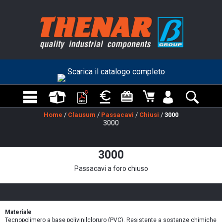
Scarica il catalogo completo
Home
/
Clausum
/
Passacavi
/
Chiusi
/
3000
3000
3000
Passacavi a foro chiuso
Materiale
Tecnopolimero a base polivinilcloruro (PVC). Resistente a sostanze chimiche