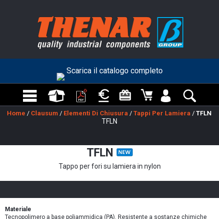
Scarica il catalogo completo
Home
/
Clausum
/
Elementi Di Chiusura
/
Tappi Per Lamiera
/
TFLN
TFLN
TFLN
Tappo per fori su lamiera in nylon
Materiale
Tecnopolimero a base poliammidica (PA). Resistente a sostanze chimiche