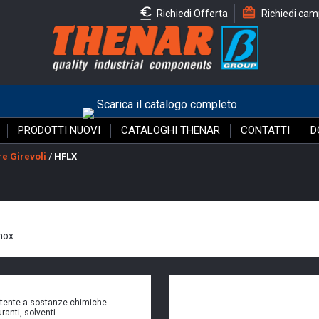
Richiedi Offerta
Richiedi cam
Scarica il catalogo completo
PRODOTTI NUOVI
CATALOGHI THENAR
CONTATTI
D
e Girevoli
/
HFLX
inox
stente a sostanze chimiche
ranti, solventi.