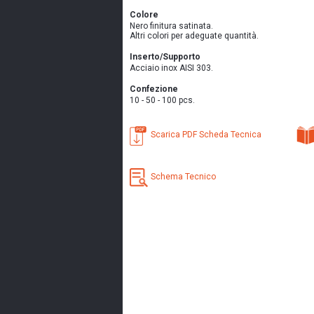
Colore
Nero finitura satinata.
Altri colori per adeguate quantità.
Inserto/Supporto
Acciaio inox AISI 303.
Confezione
10 - 50 - 100 pcs.
Scarica PDF Scheda Tecnica
Schema Tecnico