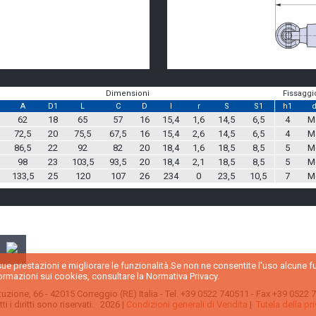
Dimensioni
Fissaggi
A
D1
L
C
D
l
r
S
S1
h1
62
18
65
57
16
15,4
1,6
14,5
6,5
4
M
72,5
20
75,5
67,5
16
15,4
2,6
14,5
6,5
4
M
86,5
22
92
82
20
18,4
1,6
18,5
8,5
5
M
98
23
103,5
93,5
20
18,4
2,1
18,5
8,5
5
M
133,5
25
120
107
26
234
0
23,5
10,5
7
M
 sue prestazioni e migliorare le funzionalità.Se non ne consentite l'uso alcune 
rmazioni sui cookies, consultare la Normativa Privacy.
ituzione, 66 - 42015 Correggio (RE) Italia - Tel. +39 0522 740511 - Fax +39 0522
i i diritti sono riservati. 2026 |
Condizioni generali di Vendita
|
Tutela della pr