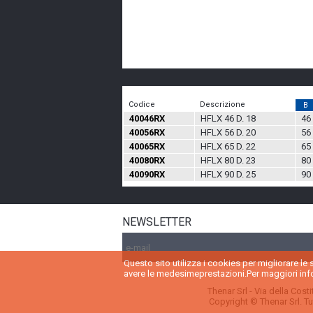
Codice
Descrizione
B
40046RX
HFLX 46 D. 18
46
40056RX
HFLX 56 D. 20
56
40065RX
HFLX 65 D. 22
65
40080RX
HFLX 80 D. 23
80
40090RX
HFLX 90 D. 25
90
NEWSLETTER
Questo sito utilizza i cookies per migliorare le
avere le medesimeprestazioni.Per maggiori info
Thenar Srl - Via della Cost
Copyright © Thenar Srl. Tutt