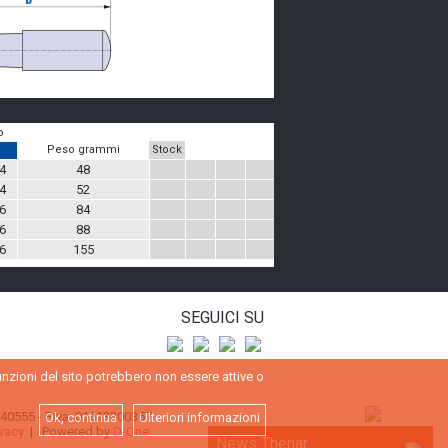
o
Peso grammi
Stock
d
4
48
4
52
6
84
6
88
6
155
SEGUICI SU
funzioni del sito potrebbero non essere attive o
 740555 - P.Iva: 01613300357
Ok, continua
Ulteriori informazioni
ivacy
| Powered by
D-One
News Thenar