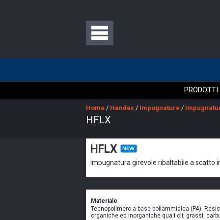
PRODOTTI
Home
/
Handex
/
Impugnature
/
Impugnatur
HFLX
HFLX
Impugnatura girevole ribaltabile a scatto 
Materiale
Tecnopolimero a base poliammidica (PA). Resi
organiche ed inorganiche quali oli, grassi, carbu