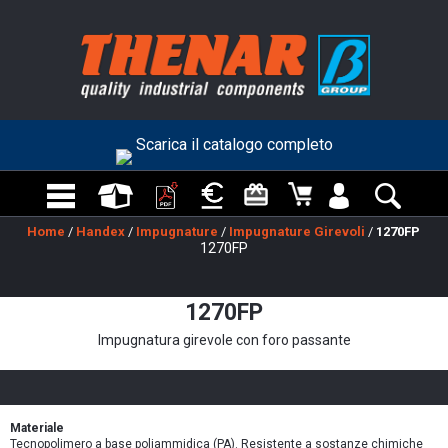
Scarica il catalogo completo
Scopri la nuova App di Thenar per Android
Home
/
Handex
/
Impugnature
/
Impugnature Girevoli
/
1270FP
1270FP
1270FP
Impugnatura girevole con foro passante
Materiale
Tecnopolimero a base poliammidica (PA). Resistente a sostanze chimiche