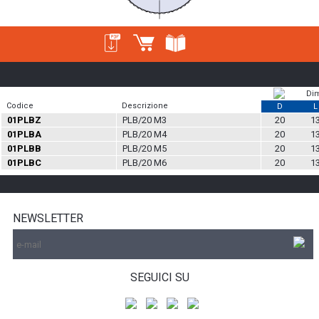
Di
Codice
Descrizione
D
L
01PLBZ
PLB/20 M3
20
1
01PLBA
PLB/20 M4
20
1
01PLBB
PLB/20 M5
20
1
01PLBC
PLB/20 M6
20
1
NEWSLETTER
SEGUICI SU