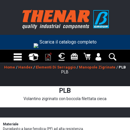
Scarica il catalogo completo
Home
/
Handex
/
Elementi Di Serraggio
/
Manopole Zigrinate
/
PLB
PLB
PLB
Volantino zigrinato con boccola filettata cieca
Materiale
Duroplasto a base fenolica (PF) ad alta resistenza.