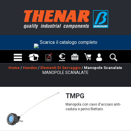
Scarica il catalogo completo
Home
/
Handex
/
Elementi Di Serraggio
/
Manopole Scanalate
MANOPOLE SCANALATE
TMPG
Manopola con cavo d'acciaio anti-
caduta e perno filettato