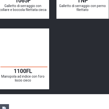
1065F
TNP
Galletto di serraggio con
Galletto di serraggio con perno
collare e boccola filettata cieca
filettato
1100FL
Manopola ad indice con foro
liscio cieco