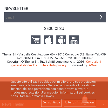
NEWSLETTER
SEGUICI SU
Thenar Srl - Via della Costituzione, 66 - 42015 Correggio (RE) Italia - Tel. +39
0522 740511 - Fax +39 0522 740555 - P.Iva: 01613300357
Copyright © Thenar Srl. Tutti i diritti sono riservati. 2026 |
Condizioni
generali di Vendita
|
Tutela della privacy
| Powered by
D-One
Questo sito utilizza i cookies per migliorare le sue prestazioni
e migliorare le funzionalità.Se non ne consentite l'uso alcune
funzioni del sito potrebbero non essere attive o avere le
medesimeprestazioni.Per maggiori informazioni sui cookies,
consultare la Normativa Privacy.
Ok, continua
Ulteriori informazioni
News Thenar