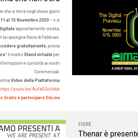
l
e che si terrà negli stessi giorni
’
11 al 15 Novembre 2020
– e si
digitale
appositamente creata,
 la rassegna fisica di Febbraio.
ccedere gratuitamente
, previa
are
" il nostro
Stand virtuale
per
nformazioni e curiosità ai nostri
Commerciali.
prima
Video della Piattaforma
https://youtu.be/AufaDQcUdok
to Gratis e partecipare OnLine
FIERE
Thenar è presente