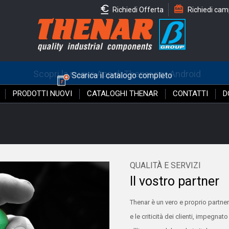
Richiedi Offerta
Richiedi cam
Scopri la nuova App di Thenar per Android
PRODOTTI NUOVI
CATALOGHI THENAR
CONTATTI
D
QUALITÀ E SERVIZI
Il vostro partner
Thenar è un vero e proprio partner
e le criticità dei clienti, impegnat