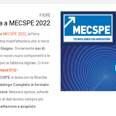
FIERE
era a MECSPE 2022
 a
MECSPE 2022
, la Fiera
tria manifatturiera che si terrà
1 Giugno
. Ovviamente
noi di
i i nostri nuovi componenti e le
r la fabbrica digitale. Ci trovi
Stand D12
!
MECSPE
, in linea con la filosofia
talogo Completo in formato
phone
. Nessuno spreco, schede
di dati tecnici, sempre più
gettazione e acquisto
.