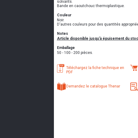
solvants.
Bande en caoutchouc thermoplastique.
Couleur
Noir.
D'autres couleurs pour des quantités approprié
Notes
Article disponible jusqu'à épuisement du stoc
Emballage
50 - 100 - 200 pièces.
Téléchargez la fiche technique en
PDF
Demandez le catalogue Thenar