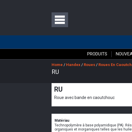
PRODUITS
NOUVEA
Home
/
Handex
/
Roues
/
Roues En Caoutc
RU
RU
Roue avec bande en caoutchouc
Matériau
Technopolymère à base polyamidique (PA). Rés
organiques et inorganiques telles que les huiles