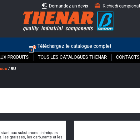
Demandez un devis
Richiedi campiona
Téléchargez le catalogue complet
UX PRODUITS
TOUS LES CATALOGUES THENAR
CONTACTS
houc
/
RU
istant aux substances chimiques
, les graisses, les carburants et les