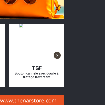
›
TGF
3117Q
Bouton cannelé avec douille à
Bouchon fileté avec i
filetage traversant
tubes avec section