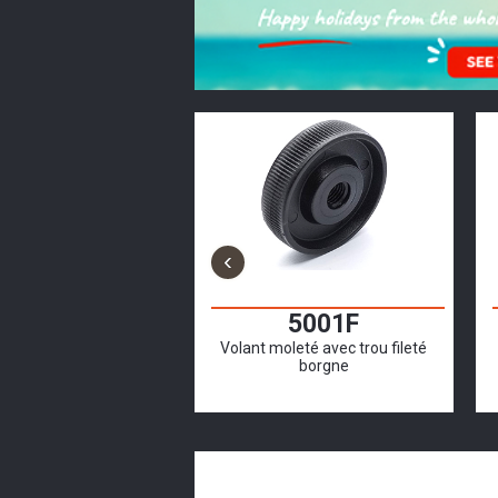
‹
1824
5001F
oignée en PVC
Volant moleté avec trou fileté
borgne