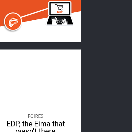
FOIRES
EDP, the Eima that
wasn't there