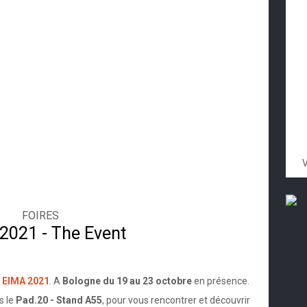
V
FOIRES
2021 - The Event
ière, c'est enfin de retour le rendez-vous tant attendu avec
e
EIMA 2021
. A
Bologne du 19 au 23 octobre
en présence.
s le
Pad.20 - Stand A55
, pour vous rencontrer et découvrir