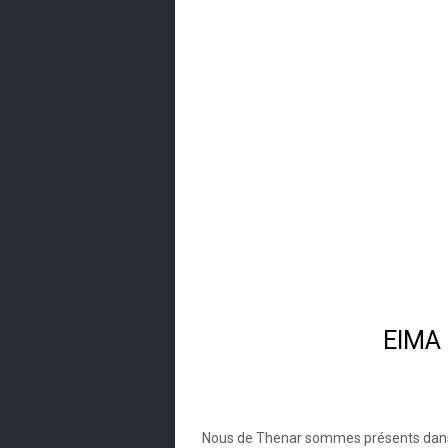
EIMA 
Après la version Online de l'année dern
l'Exposition de la mécanisation agricol
Nous de Thenar sommes présents dan