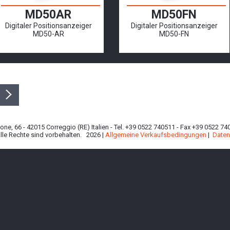
MD50AR
MD50FN
Digitaler Positionsanzeiger
Digitaler Positionsanzeiger
MD50-AR
MD50-FN
zione, 66 - 42015 Correggio (RE) Italien - Tel. +39 0522 740511 - Fax +39 0522 
Alle Rechte sind vorbehalten. 2026 |
Allgemeine Verkaufsbedingungen
|
Daten