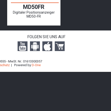
MD50FR
Digitaler Positionsanzeiger
MD50-FR
FOLGEN SIE UNS AUF
740555 - MwSt. Nr.: 01613300357
schutz
| Powered by
D-One