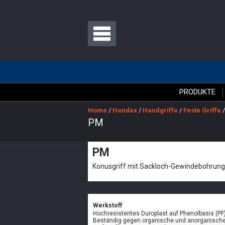
PRODUKTE
Home
/
Handex
/
Handgriffe
/
Feste Griffe
PM
PM
Konusgriff mit Sackloch-Gewindebohrung
Werkstoff
Hochresistentes Duroplast auf Phenolbasis (PF)
Beständig gegen organische und anorganische 