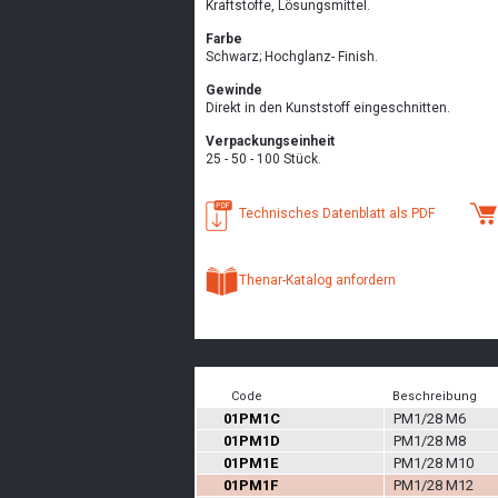
Kraftstoffe, Lösungsmittel.
Farbe
Schwarz; Hochglanz- Finish.
Gewinde
Direkt in den Kunststoff eingeschnitten.
Verpackungseinheit
25 - 50 - 100 Stück.
Technisches Datenblatt als PDF
Thenar-Katalog anfordern
Code
Beschreibung
01PM1C
PM1/28 M6
01PM1D
PM1/28 M8
01PM1E
PM1/28 M10
01PM1F
PM1/28 M12