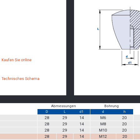
Kaufen Sie online
Technisches Schema
Abmessungen
Bohrung
D
L
d1
d
h
28
29
14
M6
20
28
29
14
M8
20
28
29
14
M10
20
28
29
14
M12
20