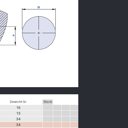
Gewicht Gr.
Stock
16
15
34
34