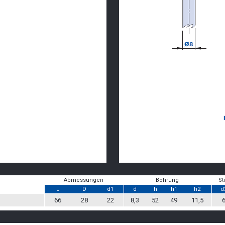
Abmessungen
Bohrung
Sti
L
D
d1
d
h
h1
h2
d
66
28
22
8,3
52
49
11,5