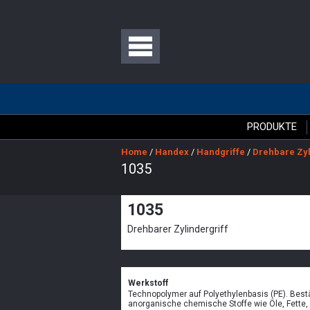
PRODUKTE
Home
/
Handex
/
Handgriffe
/
Drehbare Zyl
1035
1035
Drehbarer Zylindergriff
Werkstoff
Technopolymer auf Polyethylenbasis (PE). Bes
anorganische chemische Stoffe wie Öle, Fette, 