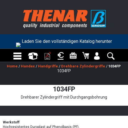
Laden Sie den vollständigen Katalog herunter
Home
/
Handex
/
Handgriffe
/
Drehbare Zylindergriffe
/
1034FP
1034FP
1034FP
Drehbarer Zylindergriff mit Durchgangsbohrung
Werkstoff
Hochresistentes Duroplast auf Phenolbasis (PF).