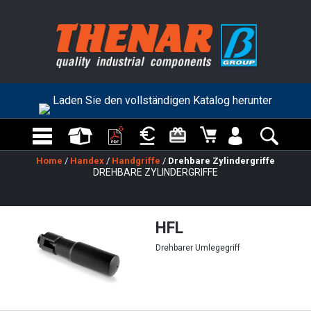
Laden Sie den vollständigen Katalog herunter
Home
/
Handex
/
Handgriffe
/
Drehbare Zylindergriffe
DREHBARE ZYLINDERGRIFFE
HFL
Drehbarer Umlegegriff